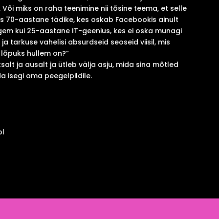
 Või miks on raha teenimine nii tõsine teema, et selle
Kas 70-aastane tädike, kes oskab Facebookis ainult
em kui 25-aastane IT-geenius, kes ei oska munagi
a tarkuse vahelisi absurdseid seoseid viisil, mis
 lõpuks hullem on?”
salt ja ausalt ja ütleb välja asju, mida sina mõtled
lda isegi oma peegelpildile.
ol