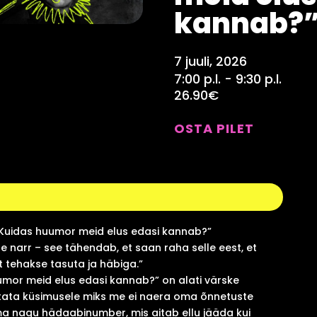
kannab?
7 juuli, 2026
7:00 p.l. - 9:30 p.l.
26.90€
OSTA PILET
Kuidas huumor meid elus edasi kannab?”
 narr – see tähendab, et saan raha selle eest, et
lt tehakse tasuta ja häbiga.”
mor meid elus edasi kannab?” on alati värske
tata küsimusele miks me ei naera oma õnnetuste
a nagu hädaabinumber, mis aitab ellu jääda kui