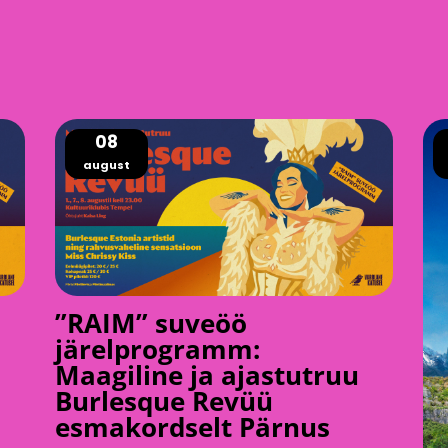
08
august
”RAIM” suveöö
järelprogramm:
Maagiline ja ajastutruu
Burlesque Revüü
esmakordselt Pärnus