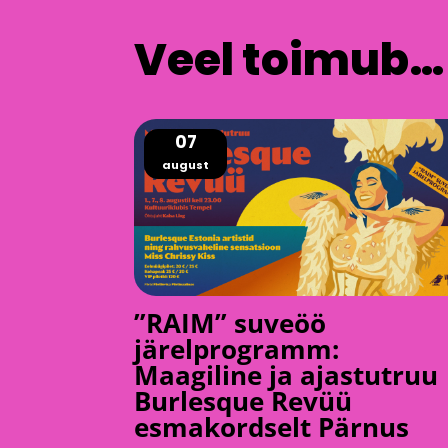
Veel toimub…
07
august
”RAIM” suveöö
järelprogramm:
Maagiline ja ajastutruu
Burlesque Revüü
esmakordselt Pärnus