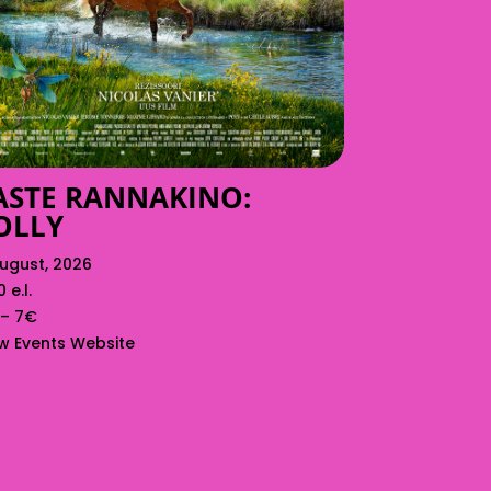
ASTE RANNAKINO:
OLLY
august, 2026
0 e.l.
 – 7€
w Events Website