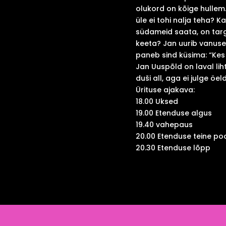
olukord on kõige hullem.
üle ei tohi nalja teha? 
südameid saata, on targ
keeta? Jan uurib vanuse j
paneb sind küsima: “Kes
Jan Uuspõld on laval liht
duši all, aga ei julge öe
Ürituse ajakava:
18.00 Uksed
19.00 Etenduse algus
19.40 vahepaus
20.00 Etenduse teine po
20.30 Etenduse lõpp