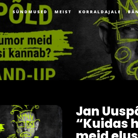
SÜNDMUSED
MEIST
KORRALDAJALE
BÄ
Jan Uuspõ
“Kuidas 
meid elus