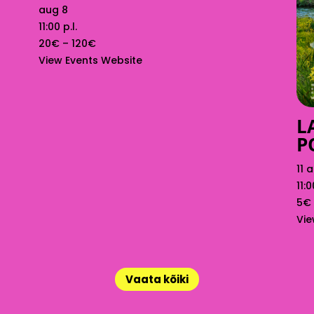
aug 8
11:00 p.l.
20€ – 120€
View Events Website
L
P
11 
11:0
5€
Vie
Vaata kõiki