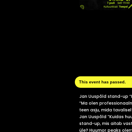
This event has passed.
Jan Uuspõld stand-up “
“Ma olen professionaalne
teen asju, mida tavalise
Jan Uuspõld “Kuidas huu
stand-up, mis aitab vas
üle? Huumor peaks olem