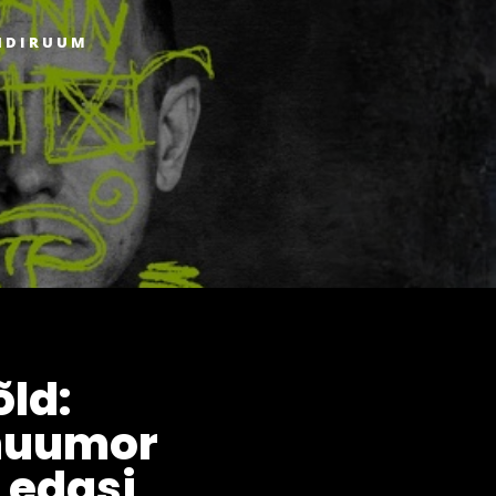
NDIRUUM
ld:
huumor
 edasi