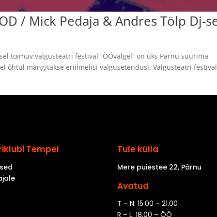
TOD / Mick Pedaja & Andres Tölp Dj-s
el toimuv valgusteatri festival “ÖÖvalgel” on üks Pärnu suurima
 õhtul mängitakse eriilmelisi valgusetendusi. Valgusteatri festival
riklubi Tempel
Tule külla
sed
Mere puiestee 22, Pärnu
ajale
Avatud
T – N: 15.00 – 21.00
R – L: 18.00 – ÖÖ