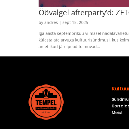
Öövalgel afterparty’d: ZE
by
andres
|
sept 15, 2025
Iga aasta septembrikuu viimasel nädalavahetus
külastajate arvuga kultuurisündmusi, kus kolmel
ametlikud järelpeod toimuvad...
Kultuu
Sündmu
Korrald
Meist