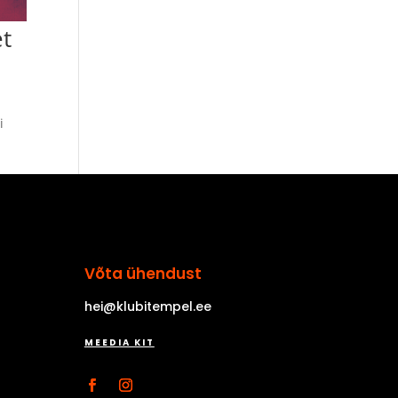
et
i
Võta ühendust
hei@klubitempel.ee
MEEDIA KIT