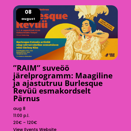
08
august
”RAIM” suveöö
järelprogramm: Maagiline
ja ajastutruu Burlesque
Revüü esmakordselt
Pärnus
aug 8
11:00 p.l.
20€ – 120€
View Events Website