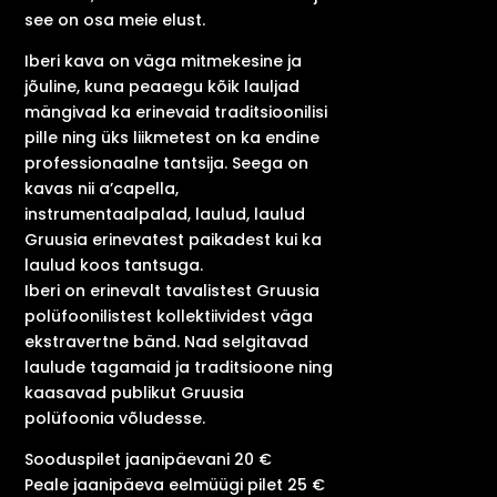
see on osa meie elust.
Iberi kava on väga mitmekesine ja
jõuline, kuna peaaegu kõik lauljad
mängivad ka erinevaid traditsioonilisi
pille ning üks liikmetest on ka endine
professionaalne tantsija. Seega on
kavas nii a’capella,
instrumentaalpalad, laulud, laulud
Gruusia erinevatest paikadest kui ka
laulud koos tantsuga.
Iberi on erinevalt tavalistest Gruusia
polüfoonilistest kollektiividest väga
ekstravertne bänd. Nad selgitavad
laulude tagamaid ja traditsioone ning
kaasavad publikut Gruusia
polüfoonia võludesse.
Sooduspilet jaanipäevani 20 €
Peale jaanipäeva eelmüügi pilet 25 €