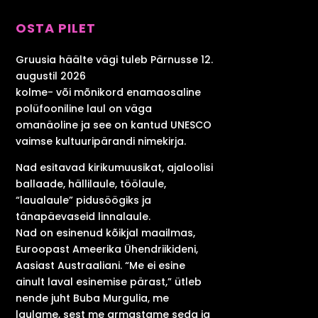
OSTA PILET
Gruusia häälte vägi tuleb Pärnusse 12.
augustil 2026
kolme- või mõnikord enamaosaline
polüfooniline laul on väga
omanäoline ja see on kantud UNESCO
vaimse kultuuripärandi nimekirja.
Nad esitavad kirikumuusikat, ajaloolisi
ballaade, hällilaule, töölaule,
“laualaule” pidusöögiks ja
tänapäevaseid linnalaule.
Nad on esinenud kõikjal maailmas,
Euroopast Ameerika Ühendriikideni,
Aasiast Austraaliani. “Me ei esine
ainult laval esinemise pärast,” ütleb
nende juht Buba Murgulia, me
laulame, sest me armastame seda ja