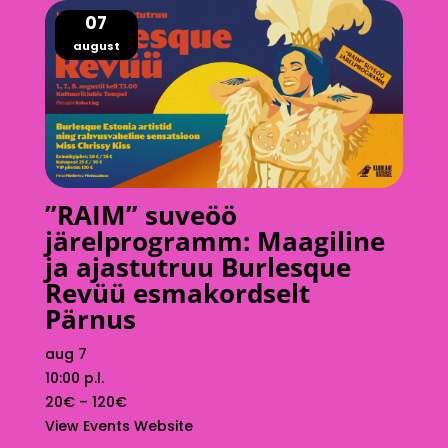
07
august
”RAIM” suveöö
järelprogramm: Maagiline
ja ajastutruu Burlesque
Revüü esmakordselt
Pärnus
aug 7
10:00 p.l.
20€ – 120€
View Events Website