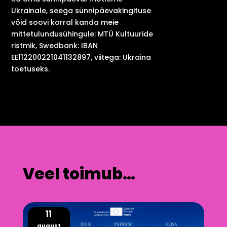
Ukrainale, seega sünnipäevakingituse
võid soovi korral kanda meie
mittetulundusühingule: MTÜ Kultuuride
ristmik, Swedbank: IBAN
EE112200221041132897, viitega: Ukraina
toetuseks.
Veel toimub…
11
august