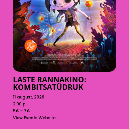
LASTE RANNAKINO:
KOMBITSATÜDRUK
11 august, 2026
2:00 p.l.
5€ – 7€
View Events Website