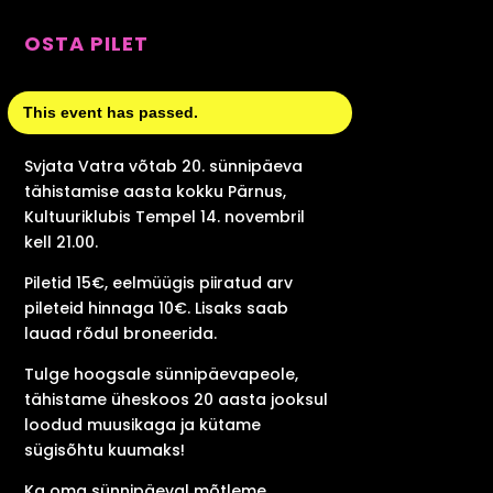
OSTA PILET
This event has passed.
Svjata Vatra võtab 20. sünnipäeva
tähistamise aasta kokku Pärnus,
Kultuuriklubis Tempel 14. novembril
kell 21.00.
Piletid 15€, eelmüügis piiratud arv
pileteid hinnaga 10€. Lisaks saab
lauad rõdul broneerida.
Tulge hoogsale sünnipäevapeole,
tähistame üheskoos 20 aasta jooksul
loodud muusikaga ja kütame
sügisõhtu kuumaks!
Ka oma sünnipäeval mõtleme